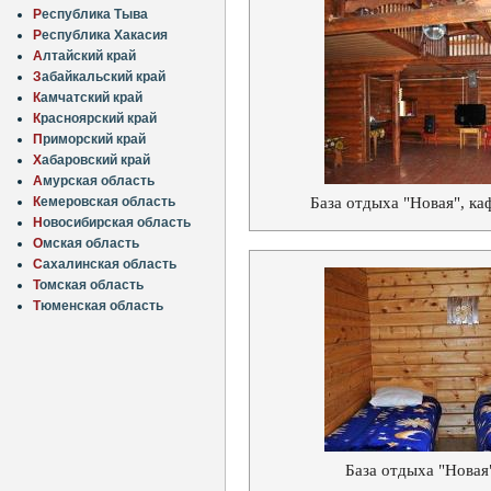
Р
еспублика Тыва
Р
еспублика Хакасия
А
лтайский край
З
абайкальский край
К
амчатский край
К
расноярский край
П
риморский край
Х
абаровский край
А
мурская область
База отдыха "Новая", ка
К
емеровская область
Н
овосибирская область
О
мская область
С
ахалинская область
Т
омская область
Т
юменская область
База отдыха "Новая