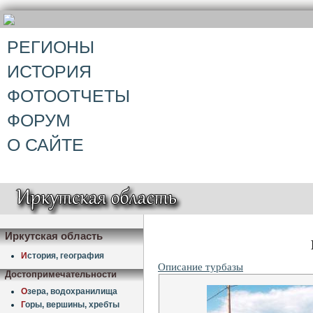
РЕГИОНЫ
ИСТОРИЯ
ФОТООТЧЕТЫ
ФОРУМ
О САЙТЕ
Иркутская область
И
стория, география
Описание турбазы
Достопримечательности
О
зера, водохранилища
Г
оры, вершины, хребты