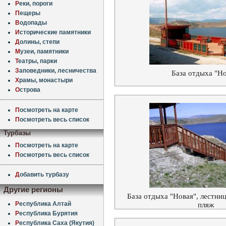
Р
еки, пороги
П
ещеры
В
одопады
И
сторические памятники
Д
олины, степи
М
узеи, памятники
Т
еатры, парки
З
аповедники, лесничества
База отдыха "Но
Х
рамы, монастыри
О
строва
П
осмотреть на карте
П
осмотреть весь список
Турбазы
П
осмотреть на карте
П
осмотреть весь список
Д
обавить турбазу
Другие регионы
База отдыха "Новая", лестни
Р
еспублика Алтай
пляж
Р
еспублика Бурятия
Р
еспублика Саха (Якутия)