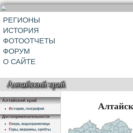
РЕГИОНЫ
ИСТОРИЯ
ФОТООТЧЕТЫ
ФОРУМ
О САЙТЕ
Алтайский край
Алтайск
И
стория, география
Достопримечательности
О
зера, водохранилища
Г
оры, вершины, хребты