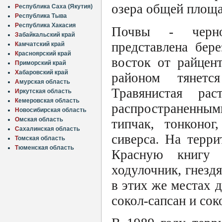
озера общей площа
Р
еспублика Саха (Якутия)
Р
еспублика Тыва
Р
еспублика Хакасия
Почвы - черно
З
абайкальский край
представлена бер
К
амчатский край
К
расноярский край
восток от райцен
П
риморский край
Х
абаровский край
районом тянетс
А
мурская область
Травянистая рас
И
ркутская область
К
емеровская область
распространенным
Н
овосибирская область
О
мская область
типчак, тонконог
С
ахалинская область
сиверса. На терр
Т
омская область
Т
юменская область
Красную книгу 
ходулочник, гнезд
в этих же местах 
сокол-сапсан и сок