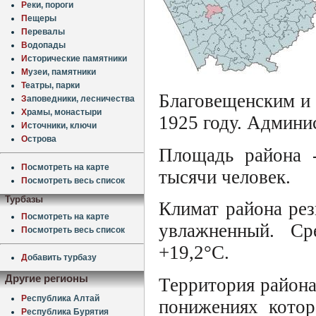
Р
еки, пороги
П
ещеры
П
еревалы
В
одопады
И
сторические памятники
М
узеи, памятники
Т
еатры, парки
Благовещенским и 
З
аповедники, лесничества
Х
рамы, монастыри
1925 году. Админис
И
сточники, ключи
О
строва
Площадь района -
П
осмотреть на карте
тысячи человек.
П
осмотреть весь список
Турбазы
Климат района рез
П
осмотреть на карте
увлажненный. Ср
П
осмотреть весь список
+19,2°C.
Д
обавить турбазу
Другие регионы
Территория района
Р
еспублика Алтай
понижениях котор
Р
еспублика Бурятия