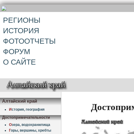
РЕГИОНЫ
ИСТОРИЯ
ФОТООТЧЕТЫ
ФОРУМ
О САЙТЕ
Алтайский край
Достоприм
И
стория, география
Достопримечательности
О
зера, водохранилища
Г
оры, вершины, хребты