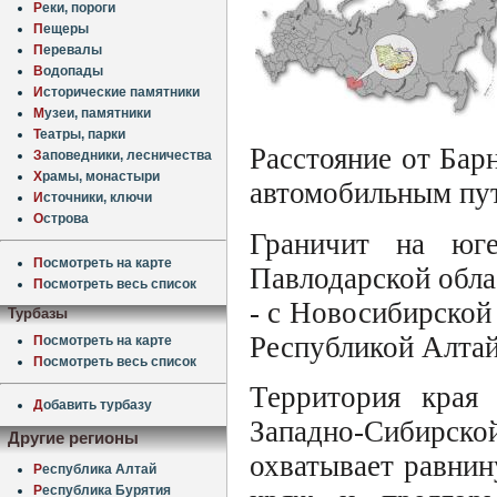
Р
еки, пороги
П
ещеры
П
еревалы
В
одопады
И
сторические памятники
М
узеи, памятники
Т
еатры, парки
Расстояние от Бар
З
аповедники, лесничества
Х
рамы, монастыри
автомобильным пут
И
сточники, ключи
О
строва
Граничит на юге
П
осмотреть на карте
Павлодарской облас
П
осмотреть весь список
- с Новосибирской 
Турбазы
Республикой Алтай
П
осмотреть на карте
П
осмотреть весь список
Территория края
Д
обавить турбазу
Западно-Сибирско
Другие регионы
охватывает равнин
Р
еспублика Алтай
Р
еспублика Бурятия