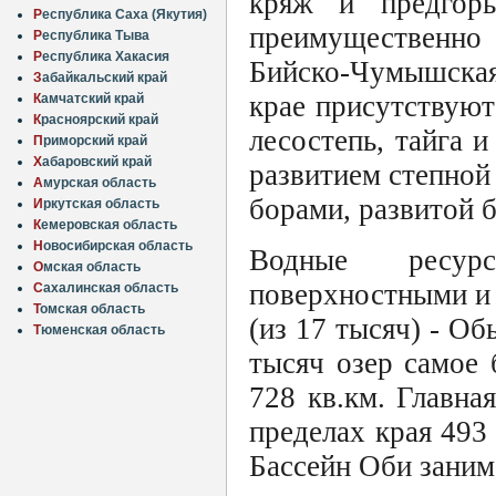
кряж и предгорь
Р
еспублика Саха (Якутия)
преимущественно 
Р
еспублика Тыва
Р
еспублика Хакасия
Бийско-Чумышская
З
абайкальский край
крае присутствуют
К
амчатский край
К
расноярский край
лесостепь, тайга и
П
риморский край
Х
абаровский край
развитием степной
А
мурская область
борами, развитой 
И
ркутская область
К
емеровская область
Н
овосибирская область
Водные ресур
О
мская область
поверхностными и
С
ахалинская область
Т
омская область
(из 17 тысяч) - О
Т
юменская область
тысяч озер самое 
728 кв.км. Главна
пределах края 493 
Бассейн Оби заним