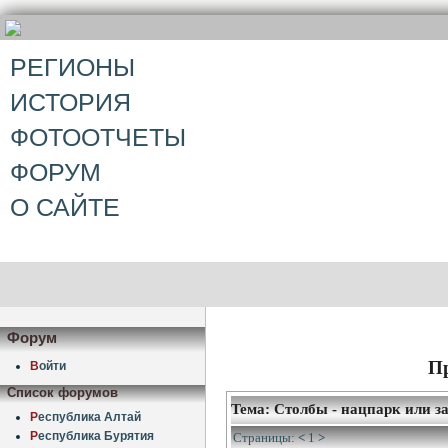
РЕГИОНЫ
ИСТОРИЯ
ФОТООТЧЕТЫ
ФОРУМ
О САЙТЕ
Форум
П
В
ойти
Список форумов
Тема: Столбы - нацпарк или з
Р
еспублика Алтай
Р
еспублика Бурятия
Страницы:
<
1
>