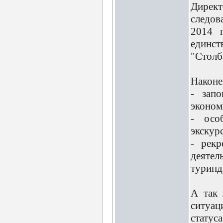
Директ
следов
2014 п
единст
"Столб
Наконе
- запо
эконом
- осо
экскур
- рекр
деяте
туринд
А так 
ситуац
статус