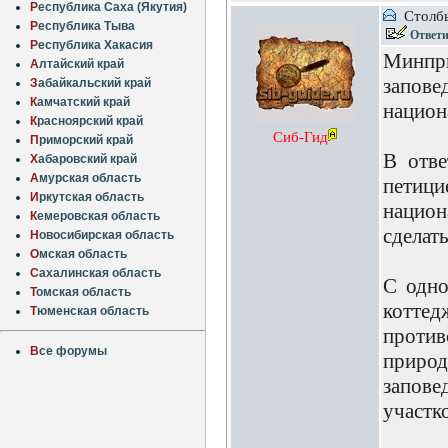
Р
еспублика Саха (Якутия)
Столбы
Р
еспублика Тыва
Ответ
Р
еспублика Хакасия
Минпр
А
лтайский край
запов
З
абайкальский край
К
амчатский край
национ
К
расноярский край
Сиб-Гид
П
риморский край
В отве
Х
абаровский край
А
мурская область
петиц
И
ркутская область
национ
К
емеровская область
сделат
Н
овосибирская область
О
мская область
С
ахалинская область
С одно
Т
омская область
котте
Т
юменская область
против
В
се форумы
природ
запове
участк