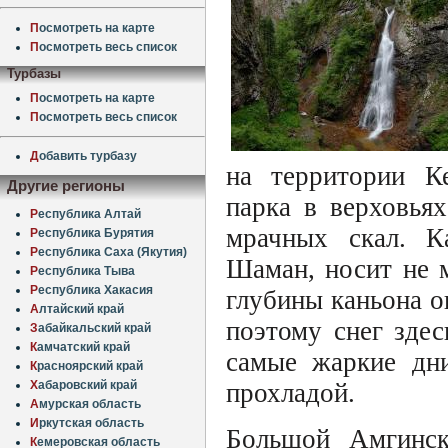
П
осмотреть на карте
П
осмотреть весь список
Турбазы
П
осмотреть на карте
П
осмотреть весь список
Д
обавить турбазу
на территории Ке
Другие регионы
парка в верховья
Р
еспублика Алтай
мрачных скал. К
Р
еспублика Бурятия
Р
еспублика Саха (Якутия)
Шаман, носит не м
Р
еспублика Тыва
Р
еспублика Хакасия
глубины каньона 
А
лтайский край
поэтому снег зде
З
абайкальский край
К
амчатский край
самые жаркие дни
К
расноярский край
Х
абаровский край
прохладой.
А
мурская область
И
ркутская область
Большой Амгинск
К
емеровская область