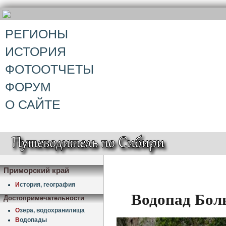
РЕГИОНЫ
ИСТОРИЯ
ФОТООТЧЕТЫ
ФОРУМ
О САЙТЕ
Приморский край
И
стория, география
Водопад Бол
Достопримечательности
О
зера, водохранилища
В
одопады