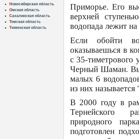
Н
овосибирская область
Приморье. Его выс
О
мская область
верхней ступенью
С
ахалинская область
Т
омская область
водопада лежит на
Т
юменская область
Если обойти во
оказываешься в ко
с 35-тиметрового
Черный Шаман. Вы
малых 6 водопадо
из них называется
В 2000 году в ра
Тернейского ра
природного пар
подготовлен подх