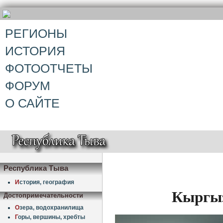
РЕГИОНЫ
ИСТОРИЯ
ФОТООТЧЕТЫ
ФОРУМ
О САЙТЕ
Республика Тыва
И
стория, география
Кыргыз
Достопримечательности
О
зера, водохранилища
Г
оры, вершины, хребты