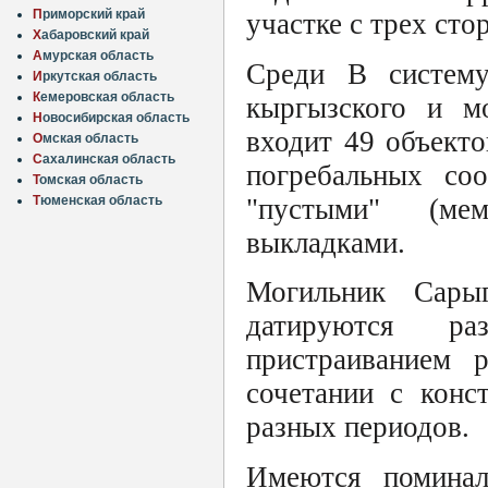
П
риморский край
участке с трех ст
Х
абаровский край
А
мурская область
Среди В систему
И
ркутская область
К
емеровская область
кыргызского и мо
Н
овосибирская область
входит 49 объекто
О
мская область
С
ахалинская область
погребальных со
Т
омская область
"пустыми" (ме
Т
юменская область
выкладками.
Могильник Сары
датируются ра
пристраиванием 
сочетании с конс
разных периодов.
Имеются помина