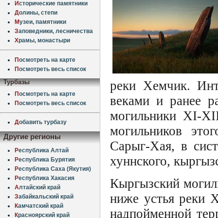
И
сторические памятники
Д
олины, степи
М
узеи, памятники
З
аповедники, лесничества
Х
рамы, монастыри
П
осмотреть на карте
П
осмотреть весь список
Турбазы
реки Хемчик. Инт
П
осмотреть на карте
веками и ранее р
П
осмотреть весь список
могильники XI-XI
Д
обавить турбазу
могильников этог
Другие регионы
Сарыг-Хая, в сис
Р
еспублика Алтай
хуннского, кыргыз
Р
еспублика Бурятия
Р
еспублика Саха (Якутия)
Р
еспублика Хакасия
Кыргызский могил
А
лтайский край
ниже устья реки 
З
абайкальский край
К
амчатский край
надпойменной тер
К
расноярский край