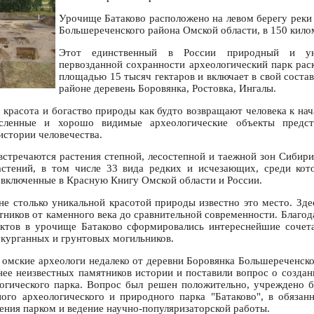
Урочище Батаково расположено на левом берегу рек
Большереченского района Омской области, в 150 кило
Этот единственный в России природный и ун
первозданной сохранности археологический парк рас
площадью 15 тысяч гектаров и включает в свой соста
районе деревень Боровянка, Ростовка, Ингалы.
красота и богаство природы как будто возвращают человека к нач
сленные и хорошо видимые археологические объекты предс
истории человечества.
встречаются растения степной, лесостепной и таежной зон Сибири
стений, в том числе 33 вида редких и исчезающих, среди кот
 включенные в Красную Книгу Омской области и России.
 не столько уникальной красотой природы известно это место. Зде
тников от каменного века до сравнительной современности. Благод
ектов в урочище Батаково сформировались интереснейшие сочета
 курганных и грунтовых могильников.
в омские археологи недалеко от деревни Боровянка Большереченск
анее неизвестных памятников истории и поставили вопрос о создан
логического парка. Вопрос был решен положительно, учреждено 
ого археологического и природного парка "Батаково", в обязан
ения парком и ведение научно-популяризаторской работы.