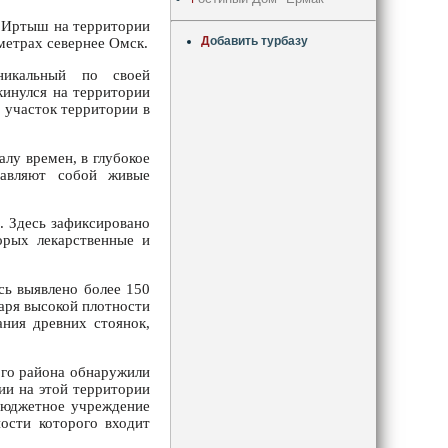
и Иртыш на территории
Д
обавить турбазу
метрах севернее Омск.
икальный по своей
кинулся на территории
в участок территории в
алу времен, в глубокое
тавляют собой живые
. Здесь зафиксировано
орых лекарственные и
сь выявлено более 150
аря высокой плотности
ния древних стоянок,
ого района обнаружили
ии на этой территории
бюджетное учреждение
ности которого входит