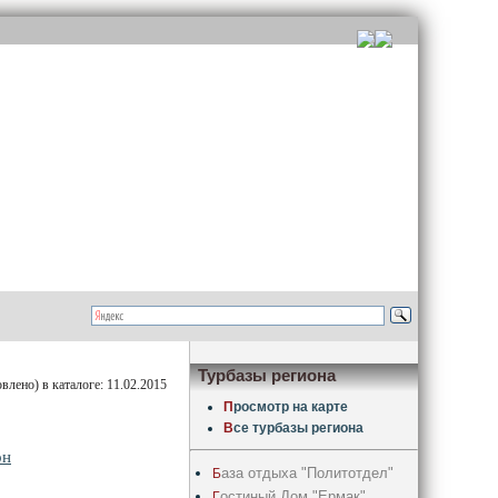
Турбазы региона
лено) в каталоге: 11.02.2015
П
росмотр на карте
В
се турбазы региона
он
аза отдыха "Политотдел"
Б
остиный Дом "Ермак"
Г