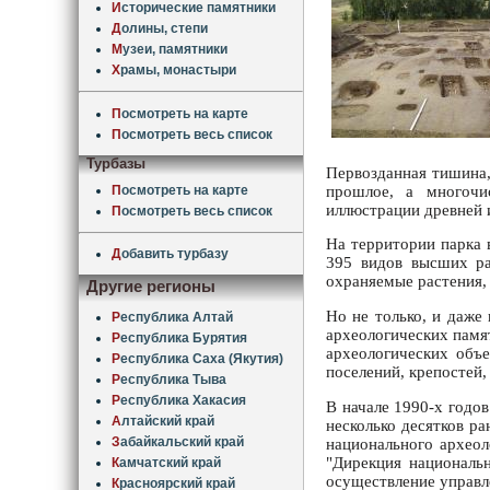
И
сторические памятники
Д
олины, степи
М
узеи, памятники
Х
рамы, монастыри
П
осмотреть на карте
П
осмотреть весь список
Турбазы
Первозданная тишина, 
П
осмотреть на карте
прошлое, а многочи
иллюстрации древней 
П
осмотреть весь список
На территории парка 
Д
обавить турбазу
395 видов высших ра
охраняемые растения,
Другие регионы
Но не только, и даже
Р
еспублика Алтай
археологических памя
Р
еспублика Бурятия
археологических объ
Р
еспублика Саха (Якутия)
поселений, крепостей,
Р
еспублика Тыва
Р
еспублика Хакасия
В начале 1990-х годо
А
лтайский край
несколько десятков р
З
абайкальский край
национального архео
"Дирекция национальн
К
амчатский край
осуществление управл
К
расноярский край