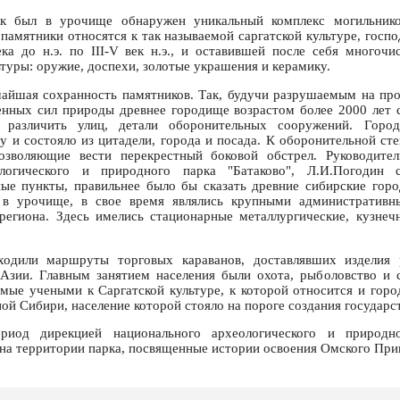
ок был в урочище обнаружен уникальный комплекс могильник
памятники относятся к так называемой саргатской культуре, госп
ка до н.э. по III-V век н.э., и оставившей после себя многочи
туры: оружие, доспехи, золотые украшения и керамику.
айшая сохранность памятников. Так, будучи разрушаемым на пр
енных сил природы древнее городище возрастом более 2000 лет 
различить улиц, детали оборонительных сооружений. Горо
у и состояло из цитадели, города и посада. К оборонительной ст
зволяющие вести перекрестный боковой обстрел. Руководител
ологического и природного парка "Батаково", Л.И.Погодин 
ые пункты, правильнее было бы сказать древние сибирские горо
 в урочище, в свое время являлись крупными административ
региона. Здесь имелись стационарные металлургические, кузнеч
одили маршруты торговых караванов, доставлявших изделия 
Азии. Главным занятием населения были охота, рыболовство и 
имые учеными к Саргатской культуре, к которой относится и горо
ой Сибири, население которой стояло на пороге создания государст
ериод дирекцией национального археологического и природно
 на территории парка, посвященные истории освоения Омского Пр