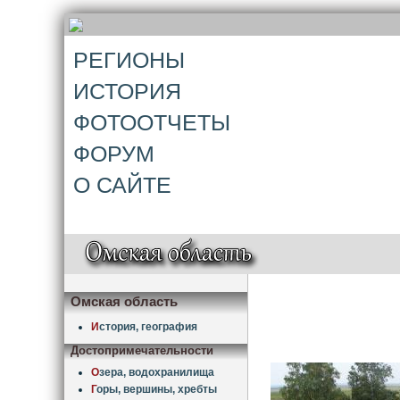
РЕГИОНЫ
ИСТОРИЯ
ФОТООТЧЕТЫ
ФОРУМ
О САЙТЕ
Омская область
И
стория, география
Достопримечательности
О
зера, водохранилища
Г
оры, вершины, хребты