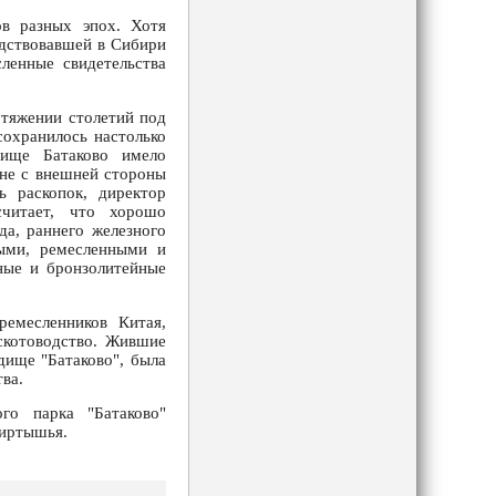
ов разных эпох. Хотя
одствовавшей в Сибири
сленные свидетельства
отяжении столетий под
сохранилось настолько
дище Батаково имело
ене с внешней стороны
ь раскопок, директор
считает, что хорошо
да, раннего железного
ными, ремесленными и
ные и бронзолитейные
ремесленников Китая,
скотоводство. Жившие
дище "Батаково", была
ва.
го парка "Батаково"
ииртышья.