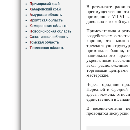
П
риморский край
В результате раскоп
Х
абаровский край
преимущественно эти 
А
мурская область
примерно с VII-VI ве
И
ркутская область
довольно высокой куль
К
емеровская область
Примечательна и редч
Н
овосибирская область
воздействием естеств
С
ахалинская область
хорошо, что можно 
Т
омская область
трехчастную структур
Т
юменская область
примыкали башни, по
национального архе
укрепленные населенн
века, расположенные
торговыми центрами 
мастерские.
Через городище прох
Передней и Средней 
здесь племена, относ
единственной в Западн
В весенне-летний п
проводятся экскурсии