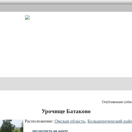
Опубликовано (обнов
Урочище Батаково
Расположение:
Омская область
,
Большереченский рай
посмотреть на карте