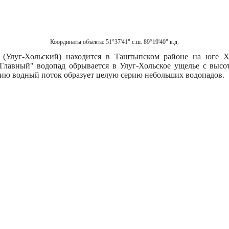
Координаты объекта:
51°37'41" с.ш. 89°19'40" в.д.
 (Улуг-Хольский) находится в Таштыпском районе на юге Х
Главный" водопад обрывается в Улуг-Хольское ущелье с высо
нию водный поток образует целую серию небольших водопадов.