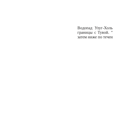
Водопад Улуг-Холь
границы с Тувой. "
затем ниже по тече