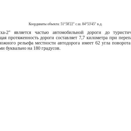
Координаты объекта:
51°58'22" с.ш. 84°53'45" в.д.
ха-2" является частью автомобильной дороги до туристич
щая протяженность дороги составляет 7,7 километра при переп
ложного рельефа местности автодорога имеет 62 угла поворот
ми буквально на 180 градусов.