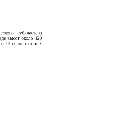
еского субкластера
аде высот около 420
а и 12 серпантинных