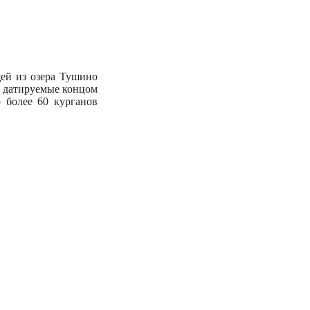
щей из озера Тушино
 датируемые концом
о более 60 курганов