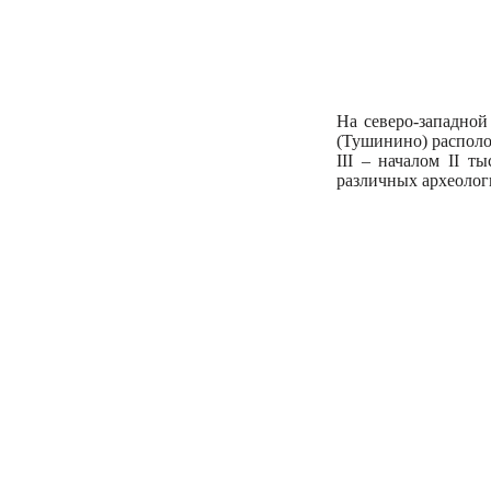
На северо-западной
(Тушинино) распол
III – началом II т
различных археолог