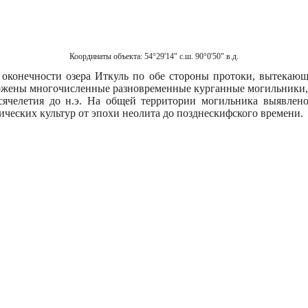
Координаты объекта:
54°29'14" с.ш. 90°0'50" в.д.
 оконечности озера Иткуль по обе стороны протоки, вытекаю
ожены многочисленные разновременные курганные могильники,
ысячелетия до н.э. На общей территории могильника выявлен
ических культур от эпохи неолита до позднескифского времени.