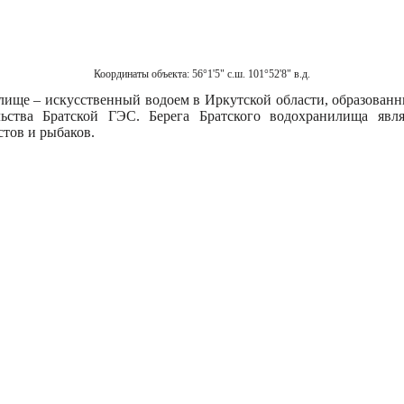
Координаты объекта:
56°1'5" с.ш. 101°52'8" в.д.
лище – искусственный водоем в Иркутской области, образованн
ельства Братской ГЭС. Берега Братского водохранилища яв
стов и рыбаков.