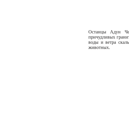
Останцы Адун Че
причудливых гранит
воды и ветра ска
животных.