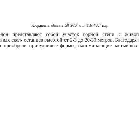
Координаты объекта:
50°26'6" с.ш. 116°4'32" в.д.
лон представляют собой участок горной степи с живоп
ных скал- останцев высотой от 2-3 до 20-30 метров. Благодаря 
лы приобрели причудливые формы, напоминающие застывших 