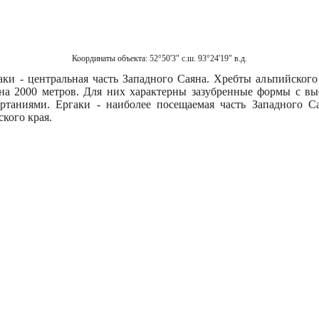
Координаты объекта:
52°50'3" с.ш. 93°24'19" в.д.
ки - центральная часть Западного Саяна. Хребты альпийског
 на 2000 метров. Для них характерны зазубренные формы с в
ртаниями. Ергаки - наиболее посещаемая часть Западного Са
кого края.