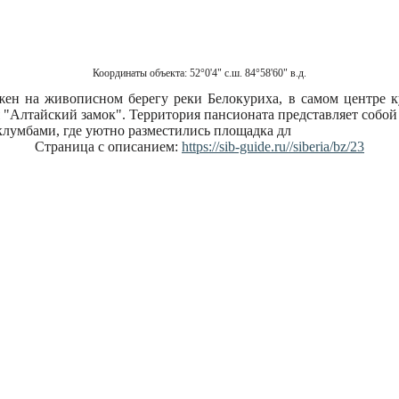
Координаты объекта:
52°0'4" с.ш. 84°58'60" в.д.
ен на живописном берегу реки Белокуриха, в самом центре к
я "Алтайский замок". Территория пансионата представляет собо
клумбами, где уютно разместились площадка дл
Страница с описанием:
https://sib-guide.ru//siberia/bz/23