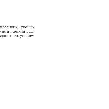
небольших, уютных
мангал, летний душ,
ждого гостя угощаем