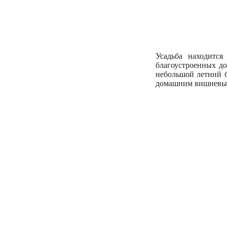
Усадьба находитс
благоустроенных до
небольшой летний б
домашним вишневым