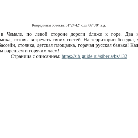
Координаты объекта:
51°24'42" с.ш. 86°0'9" в.д.
я в Чемале, по левой стороне дороги ближе к горе. Два 
мика, готовы встречать своих гостей. На территории беседка, 
ассейн, стоянка, детская площадка, горячая русская банька! Ка
 вареньем и горячим чаем!
Страница с описанием:
https://sib-guide.ru//siberia/bz/132