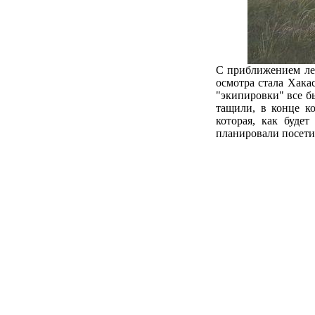
С приближением лет
осмотра стала Хакас
"экипировки" все бы
тащили, в конце к
которая, как буде
планировали посети