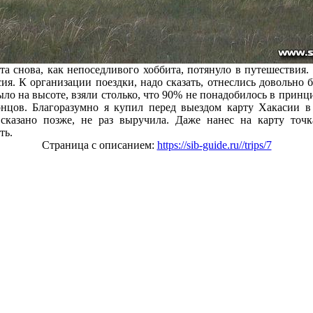
а снова, как непоседливого хоббита, потянуло в путешествия. 
ия. К организации поездки, надо сказать, отнеслись довольно 
ло на высоте, взяли столько, что 90% не понадобилось в принци
онцов. Благоразумно я купил перед выездом карту Хакасии в 
т сказано позже, не раз выручила. Даже нанес на карту точк
ть.
Страница с описанием:
https://sib-guide.ru//trips/7