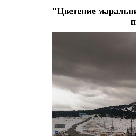
"Цветение маральни
п