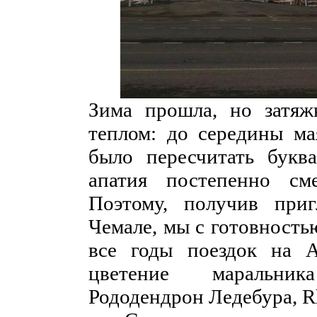
Зима прошла, но затяж
теплом: до середины м
было пересчитать букв
апатия постепенно сме
Поэтому, получив при
Чемале, мы с готовностью
все годы поездок на 
цветение маральник
Рододендрон Ледебура, Rh