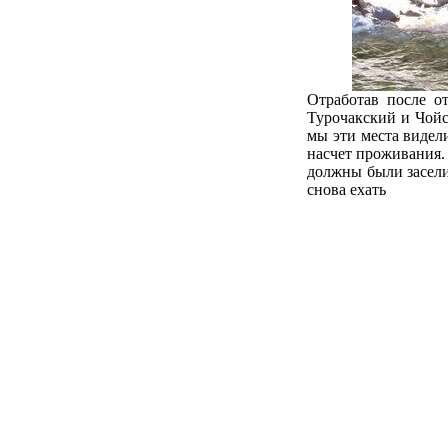
Отработав после от
Турочакский и Чойс
мы эти места видел
насчет проживания.
должны были засели
снова ехать