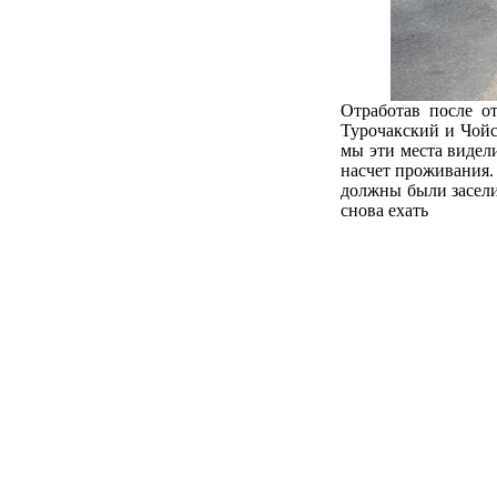
Отработав после от
Турочакский и Чойс
мы эти места видел
насчет проживания.
должны были засели
снова ехать