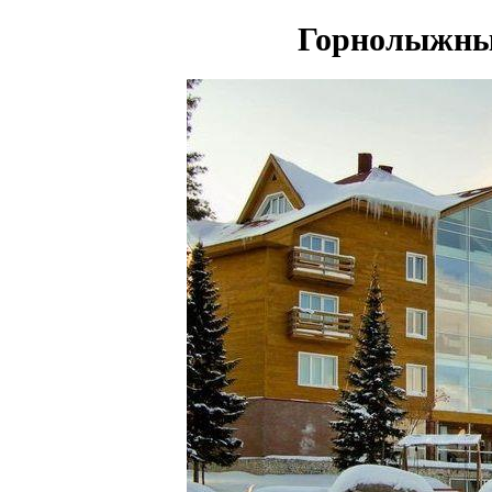
Горнолыжны