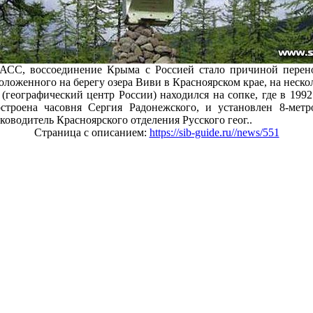
СС, воссоединение Крыма с Россией стало причиной перено
оложенного на берегу озера Виви в Красноярском крае, на неско
(географический центр России) находился на сопке, где в 199
строена часовня Сергия Радонежского, и установлен 8-мет
уководитель Красноярского отделения Русского геог..
Страница с описанием:
https://sib-guide.ru//news/551