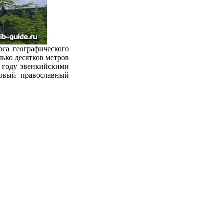
са географического
лько десятков метров
2 году эвенкийскими
ровый православный