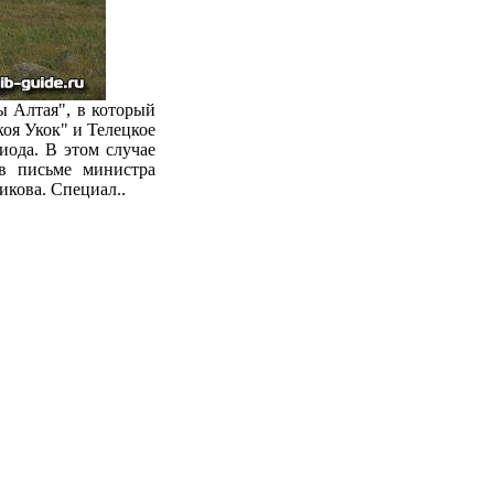
 Алтая", в который
оя Укок" и Телецкое
иода. В этом случае
в письме министра
икова. Специал..