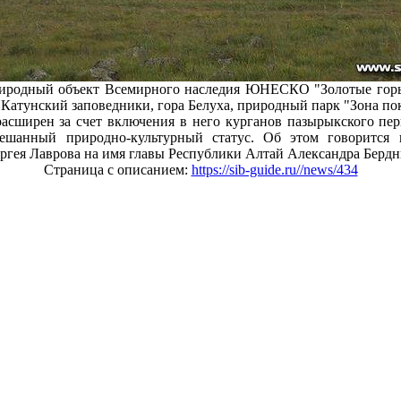
риродный объект Всемирного наследия ЮНЕСКО "Золотые горы
 Катунский заповедники, гора Белуха, природный парк "Зона пок
расширен за счет включения в него курганов пазырыкского пер
мешанный природно-культурный статус. Об этом говорится 
ргея Лаврова на имя главы Республики Алтай Александра Бердн
Страница с описанием:
https://sib-guide.ru//news/434