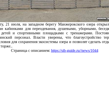
у, 21 июля, на западном берегу Манжерокского озера открыл
ан кабинками для переодевания, душевыми, уборными, беседк
я детей и спортивными площадками с тренажерами. Постоян
инский персонал. Власти уверены, что благоустройство те
словия для сохранения экосистемы озера и позволят сделать отд
торже..
Страница с описанием:
https://sib-guide.ru//news/1044