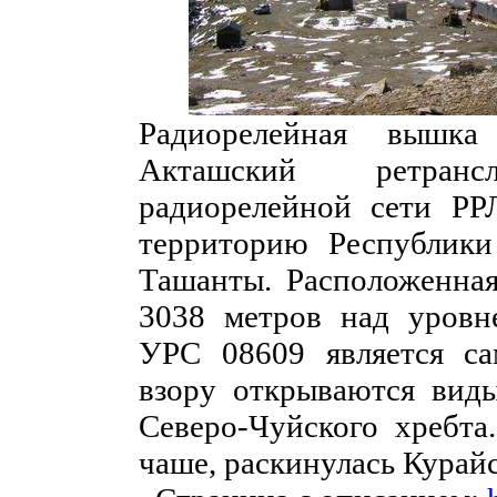
Радиорелейная вышка
Акташский ретранс
радиорелейной сети РР
территорию Республики
Ташанты. Расположенная
3038 метров над уровн
УРС 08609 является са
взору открываются вид
Северо-Чуйского хребта.
чаше, раскинулась Курайс