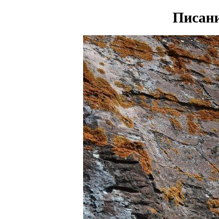
Писани