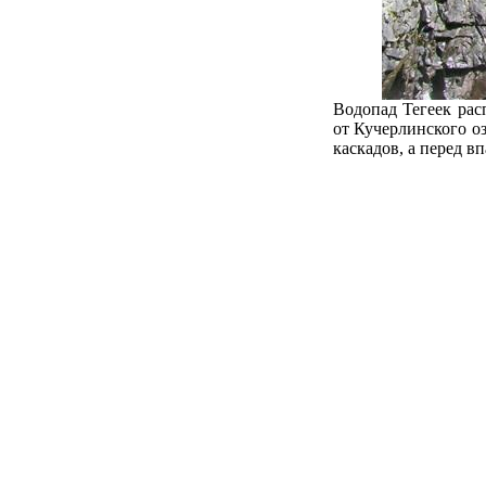
Водопад Тегеек рас
от Кучерлинского о
каскадов, а перед в