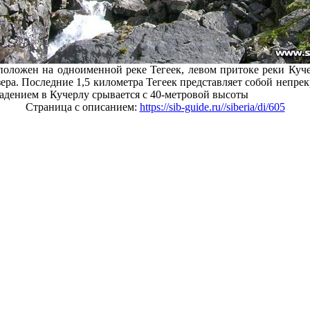
положен на одноименной реке Тегеек, левом притоке реки Куче
зера. Последние 1,5 километра Тегеек представляет собой непр
падением в Кучерлу срывается с 40-метровой высоты
Страница с описанием:
https://sib-guide.ru//siberia/di/605