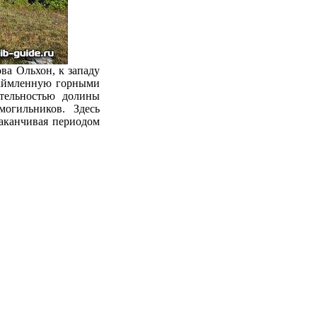
ва Ольхон, к западу
каймленную горными
тельностью долины
огильников. Здесь
заканчивая периодом