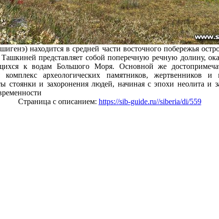
игенэ) находится в средней части восточного побережья остро
ь Ташкиней представляет собой поперечную речную долину, о
ющихся к водам Большого Моря. Основной же достопримеча
я комплекс археологических памятников, жертвенников и м
ы стоянки и захоронения людей, начиная с эпохи неолита и 
временности
Страница с описанием:
https://sib-guide.ru//siberia/di/559