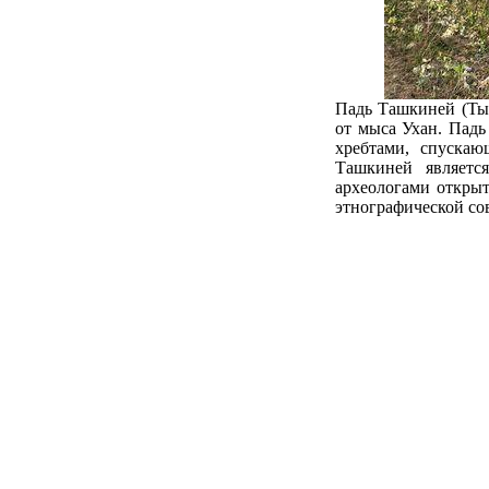
Падь Ташкиней (Тыш
от мыса Ухан. Пад
хребтами, спуска
Ташкиней являетс
археологами открыт
этнографической со