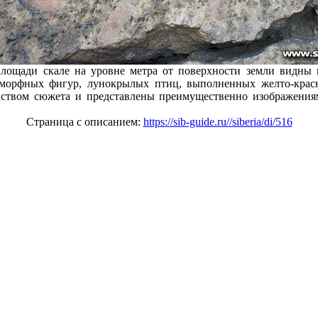
лощади скале на уровне метра от поверхности земли видны 
морфных фигур, лунокрылых птиц, выполненных желто-крас
нством сюжета и представлены преимущественно изображени
Страница с описанием:
https://sib-guide.ru//siberia/di/516