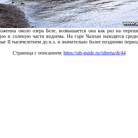
оженна около озера Беле, возвышается она как раз на переш
ю и соленую части водоема. На горе Чалпан находятся средн
ые II тысячелетием до н.э. и значительно более поздними перио
Страница с описанием:
https://sib-guide.ru//siberia/di/44