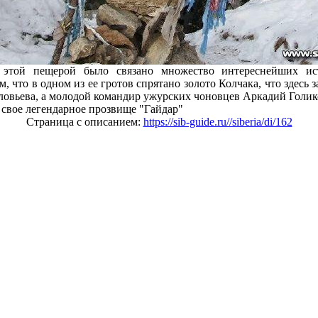
 этой пещерой было связано множество интереснейших ис
, что в одном из ее гротов спрятано золото Колчака, что здесь 
ловьева, а молодой командир ужурских чоновцев Аркадий Голико
 свое легендарное прозвище "Гайдар"
Страница с описанием:
https://sib-guide.ru//siberia/di/162