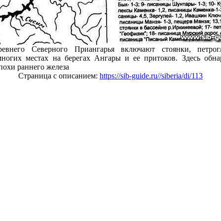
евнего Северного Приангарья включают стоянки, петрог
многих местах на берегах Ангары и ее притоков. Здесь обн
похи раннего железа
Страница с описанием:
https://sib-guide.ru//siberia/di/113