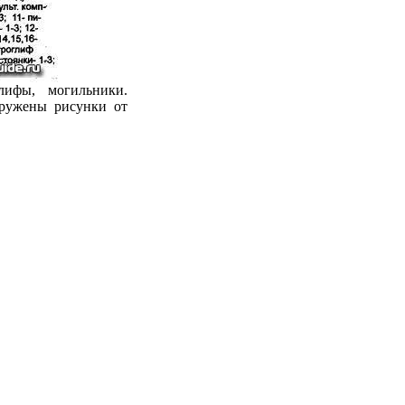
лифы, могильники.
аружены рисунки от