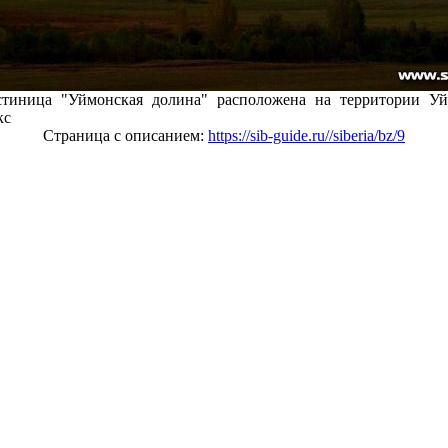
стиница "Уймонская долина" расположена на территории У
кс
Страница с описанием:
https://sib-guide.ru//siberia/bz/9