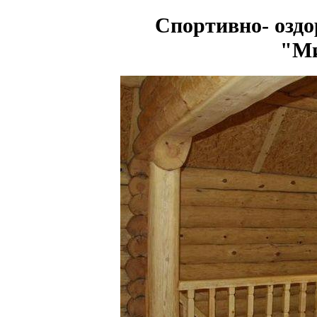
Спортивно- озд
"Ми