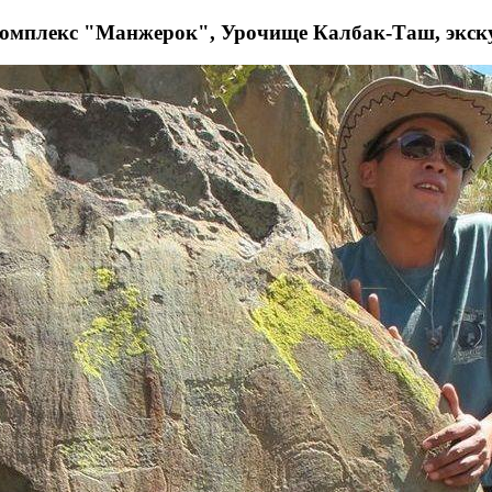
омплекс "Манжерок", Урочище Калбак-Таш, экск