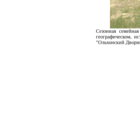
Сезонная семейна
географическом, ис
"Ольхонский Дворик