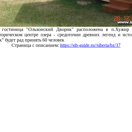
я гостиница "Ольхонский Дворик" расположена в п.Хужир 
торическом центре озера - средоточии древних легенд и ист
" будет рад принять 60 человек
Страница с описанием:
https://sib-guide.ru//siberia/bz/37