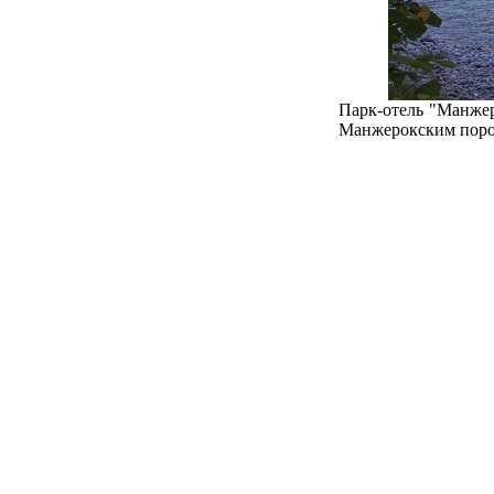
Парк-отель "Манжер
Манжерокским порог