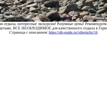
ля отдыха, интересные экскурсии! Разумные цены! Рекомендуем
 с детьми. ВСЕ НЕОБХОДИМОЕ для качественного отдыха в Горн
Страница с описанием:
https://sib-guide.ru//siberia/bz/16