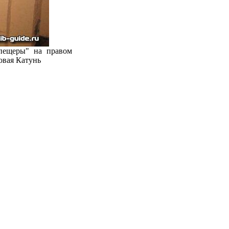
пещеры" на правом
овая Катунь