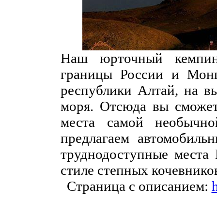
Наш юрточный кемпин
границы России и Монг
республики Алтай, на в
моря. Отсюда вы сможет
места самой необычн
предлагаем автомобиль
труднодоступные места 
стиле степных кочевнико
Страница с описанием:
h