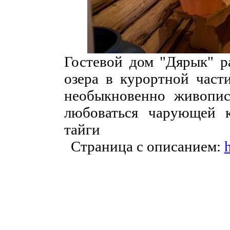
Гостевой дом "Дярык" р
озера в курортной част
необыкновенно живопи
любоваться чарующей к
тайги
Страница с описанием:
h