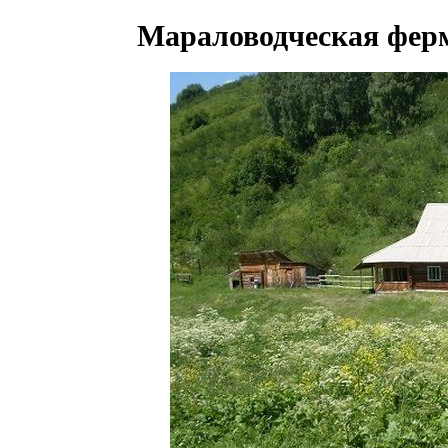
Мараловодческая ферм