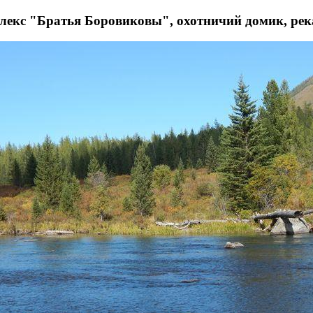
лекс "Братья Боровиковы", охотничий домик, рек