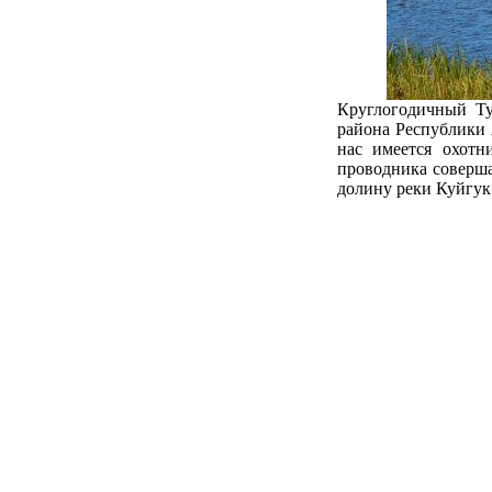
Круглогодичный Ту
района Республики 
нас имеется охотн
проводника соверша
долину реки Куйгук