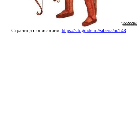
Страница с описанием:
https://sib-guide.ru//siberia/ar/148